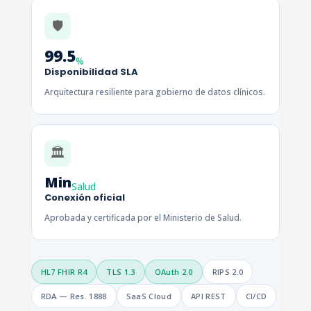
🛡️
99.5
%
Disponibilidad SLA
Arquitectura resiliente para gobierno de datos clínicos.
🏛️
Min
Salud
Conexión oficial
Aprobada y certificada por el Ministerio de Salud.
HL7 FHIR R4
TLS 1.3
OAuth 2.0
RIPS 2.0
RDA — Res. 1888
SaaS Cloud
API REST
CI/CD