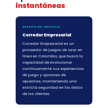
instantáneas
DESAFÍO DEL NEGOCIO
Corredor Empresarial
Corredor Empresarial es un
proveedor de juegos de azar en
línea en Colombia, que buscó la
capacidad de evolucionar
continuamente sus experiencias
de juego y opciones de
apuestas, manteniendo una
estricta seguridad en los datos
de los clientes.