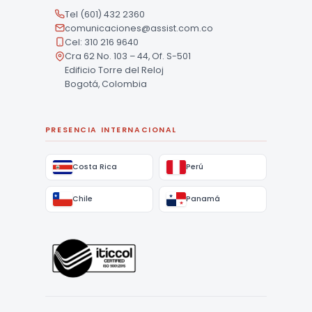
Tel (601) 432 2360
comunicaciones@assist.com.co
Cel: 310 216 9640
Cra 62 No. 103 – 44, Of. S-501
Edificio Torre del Reloj
Bogotá, Colombia
PRESENCIA INTERNACIONAL
Costa Rica
Perú
Chile
Panamá