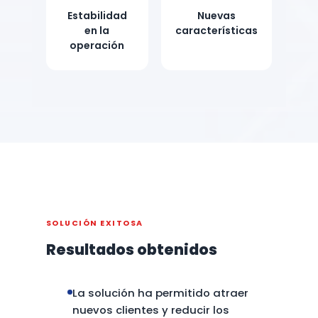
Estabilidad
Nuevas
en la
características
operación
SOLUCIÓN EXITOSA
Resultados obtenidos
La solución ha permitido atraer
nuevos clientes y reducir los