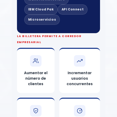
IBM Cloud Pak
API Connect
Microservicios
LA BILLETERA PERMITE A CORREDOR
EMPRESARIAL
Aumentar el
Incrementar
número de
usuarios
clientes
concurrentes