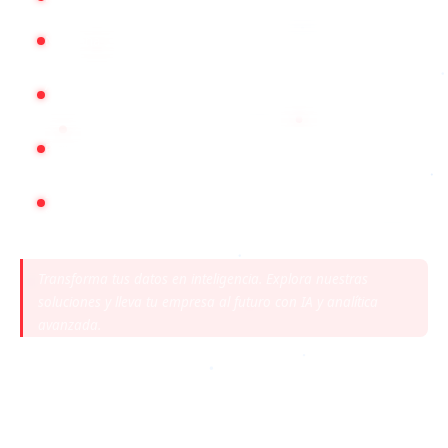
Neurona
Acompañamiento estratégico según la madurez digital
del cliente
Portafolio de herramientas agnósticas y personalizadas
IBM webMethods, Plataforma de integración como
servicio (iPaaS)
Transforma tus datos en inteligencia. Explora nuestras
soluciones y lleva tu empresa al futuro con IA y analítica
avanzada.