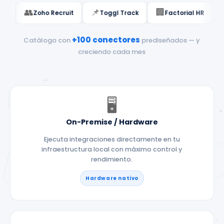
🟢
🔵
💬
📊
alesforce
SAP
IBM Maximo
Slack
Zoho 
👥
📌
🏢
ntory
Zoho Recruit
Toggl Track
Factorial HR
+100 conectores
Catálogo con
prediseñados — y
creciendo cada mes
🖥️
On-Premise / Hardware
Ejecuta integraciones directamente en tu
infraestructura local con máximo control y
rendimiento.
Hardware nativo