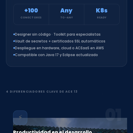
visión
Any-to-Any
— conecta cualquier sistema, en
cualquier lugar.
+100
Any
K8s
CONECTORES
TO-ANY
READY
Designer sin código · Toolkit para especialistas
Vault de secretos + certificados SSL automáticos
Despliegue en hardware, cloud o ACEaaS en AWS
Compatible con Java 17 y Eclipse actualizado
4 DIFERENCIADORES CLAVE DE ACE 13
01
⚡