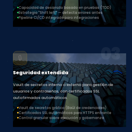
riesgo con desarrollo basado en pruebas y estrategia
"Shift left".
Capacidad de desarrollo basado en pruebas (TDD)
Estrategia "Shift left" — detecta errores antes
Pipeline CI/CD integrado para integraciones
03
🔒
Seguridad extendida
Vault de secretos interno o externo para gestión de
usuarios y contraseñas, con certificados SSL
autofirmados automáticos.
Vault de secretos gráfico (Baúl de credenciales)
Certificados SSL automáticos para HTTPS entrante
Control granular sobre ejecución y gobernanza