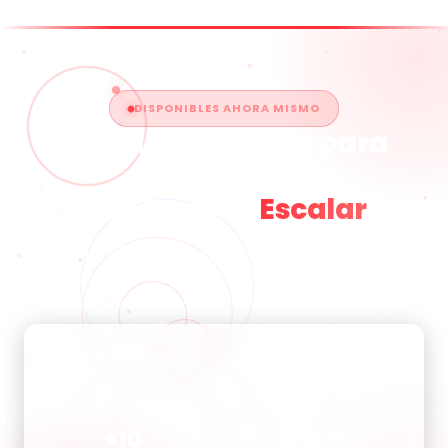
DISPONIBLES AHORA MISMO
Soluciones Reales para
Empresas
que Quieren
Escalar
Conectamos tus sistemas, automatizamos tus
procesos y transformamos tus datos en
ventajas competitivas. Hablemos hoy.
+200
99.9%
Integraciones
Disponibilidad