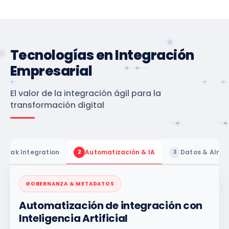
Tecnologías en Integración
Empresarial
El valor de la integración ágil para la
transformación digital
d Pak Integration
Automatización & IA
Datos & Alma
2
3