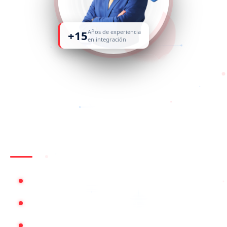
+15
Años de experiencia
en integración
API Management
Open Banking
iPaaS
IBM webMethods
FAPI
Bre-B
IA & Analítica
Soporte y talento especializado
Talento especializado en integración y Apificación
Financial API (FAPI) y Open Banking
Pagos inmediatos Bre-B