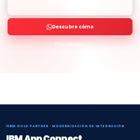
+10
ISO
Años de expertise
Certificado 27001
Descubre cómo
Escríbenos
IBM GOLD PARTNER · MODERNIZACIÓN DE INTEGRACIÓN