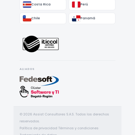
Costa Rica
Perú
Chile
Panamá
ALIADOS
© 2026 Assist Consultores S.A.S. Todos los derechos
reservados.
Política de privacidad
·
Términos y condiciones
·